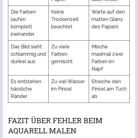
Die Farben
Keine
Warte auf den
laufen
Trockenzeit
matten Glanz
komplett
beachtet
des Papiers
ineinander
Das Bild sieht
Zu viele
Mische
schlammig und
Farben
maximal zwei
dunkel aus
gemischt
Farben im
Napf
Es entstehen
Zu viel Wasser
Streiche den
hässliche
im Pinsel
Pinsel am Tuch
Ränder
ab
FAZIT ÜBER FEHLER BEIM
AQUARELL MALEN